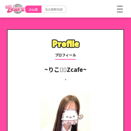
金山店
名古屋駅前店
Profile
Profile
プロフィール
りこ♡⃛Zcafe
・