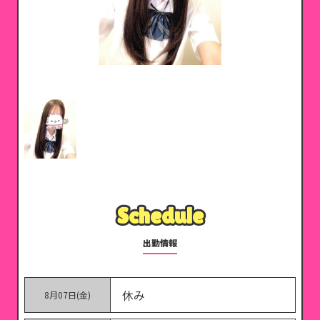
Schedule
Schedule
出勤情報
休み
8月07日(金)