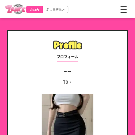
金山店
名古屋駅前店
Profile
Profile
プロフィール
T0・