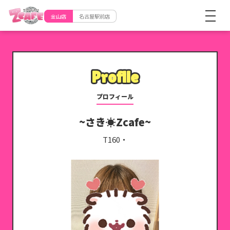
金山店
名古屋駅前店
Profile
Profile
プロフィール
さき☀️Zcafe
T160・