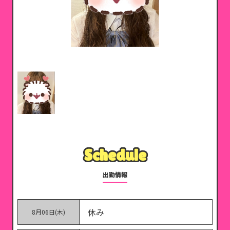
Schedule
Schedule
出勤情報
休み
8月06日(木)