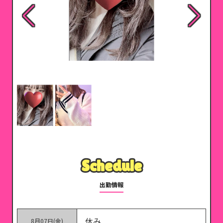
Schedule
Schedule
出勤情報
休み
8月07日(金)