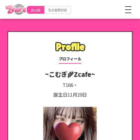
金山店
名古屋駅前店
Profile
Profile
プロフィール
‪‪こむぎ‪‪🌾Zcafe
T166・
誕生日11月29日