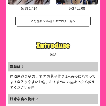
5/28 17:14
5/27 22:08
‪‪こむぎ‪‪🌾Zcafeさんのブログ一覧へ
Introduce
Introduce
Q&A
趣味は？
居酒屋巡り🥃 カラオケ お菓子作り 1人呑みにハマって
ます🥃入りやすいお店、おすすめのお店あったら教え
てください🙏🏻
好きな食べ物は？