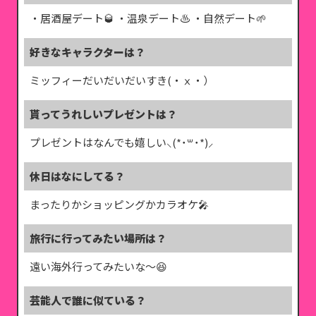
・居酒屋デート🥃 ・温泉デート♨️ ・自然デート‬🌱
好きなキャラクターは？
ミッフィーだいだいだいすき(・ⅹ・）
貰ってうれしいプレゼントは？
プレゼントはなんでも嬉しい⸜(*˙꒳˙*)⸝
休日はなにしてる？
まったりかショッピングかカラオケ🎤
旅行に行ってみたい場所は？
遠い海外行ってみたいな〜😆
芸能人で誰に似ている？